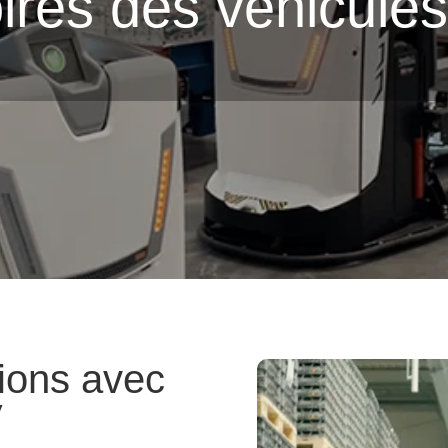
ires des véhicule
ions avec
V