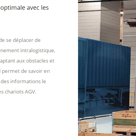
 optimale avec les
de se déplacer de
nement intralogistique,
daptant aux obstacles et
l permet de savoir en
 des informations le
s chariots AGV.