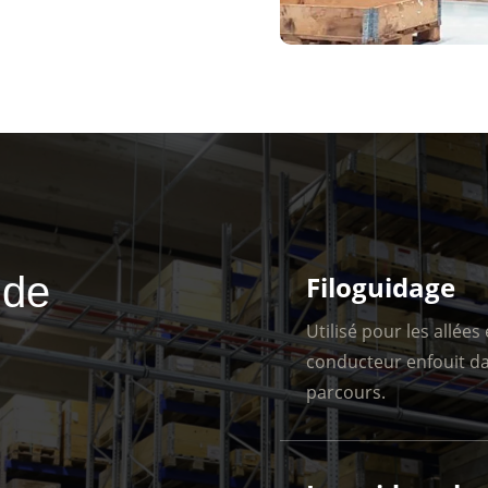
 de
Filoguidage
Utilisé pour les allées
conducteur enfouit da
parcours.