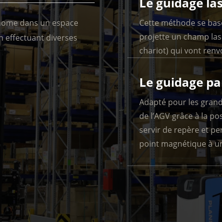
Le guidage la
Cette méthode se base 
onome dans un espace
projette un champ lase
 effectuant diverses
chariot) qui vont renv
Le guidage pa
Adapté pour les grandes
de l’AGV grâce à la po
servir de repère et p
point magnétique à un