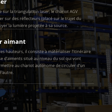
ser
sur la triangulation laser; le chariot AGV
r sur des réflecteurs (placé sur le trajet du
oyer la lumière projetée à sa source.
r aimant
 hauteurs, il consiste à matérialiser l’itinéraire
se d’aiments situé au niveau du sol qui vont
ermettre au chariot autonome de circuler d’un
 autre.