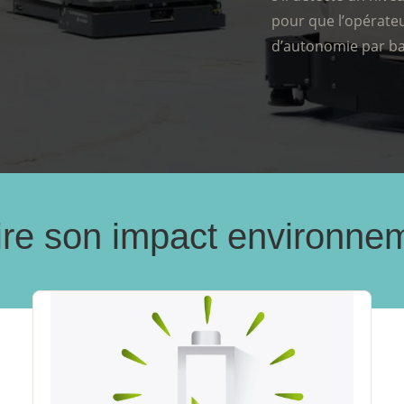
pour que l’opérateu
d’autonomie par bat
re son impact environne