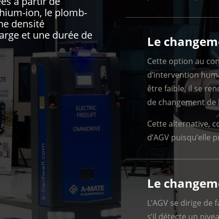
es à partir de
thium-ion, le plomb-
ne densité
harge et une durée de
Le changeme
Cette option au con
d’intervention hum
être faible, il se r
de changement de b
Cette alternative, 
d’AGV puisqu’elle p
Le changeme
L’AGV se dirige de 
s’il détecte un niv