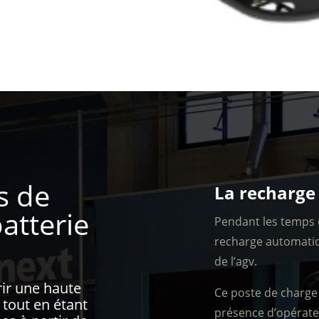
s de
La recharge
atterie
Pendant les temps d
recharge automatiq
de l’agv.
rir une haute
Ce poste de charge
 tout en étant
présence d’opérate