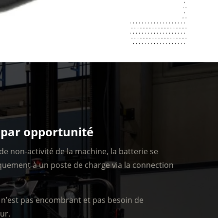
 par opportunité
e non-activité de la machine, la batterie se
uement à un poste de charge via la connection
 n’est pas encombrant et pas besoin de
ur.