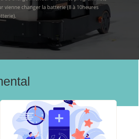
r vienne changer la batterie (8 à 10heures
terie).
mental