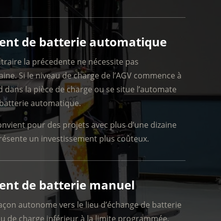
nt de batterie automatique
traire la précedente ne nécessite pas
aine. Si le niveau de charge de l’AGV commence à
end dans la pièce de charge ou se situe l’automate
atterie automatique.
convient pour des projets avec plus d’une dizaine
résente un investissement plus coûteux.
nt de batterie manuel
façon autonome vers le lieu d’échange de batterie
eau de charge inférieur à la limite programmée,