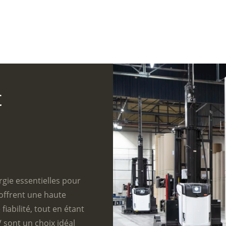
t
gie essentielles pour
offrent une haute
iabilité, tout en étant
 sont un choix idéal