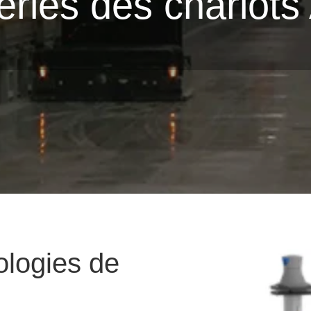
eries des chariot
ologies de