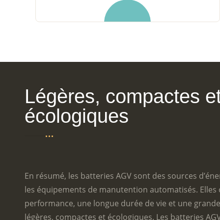
Légères, compactes e
écologiques
En résumé, les batteries AGV sont des sources d’éner
les équipements de manutention automatisés. Elles 
performance, une longue durée de vie et une grande f
légères, compactes et écologiques. Les batteries AGV