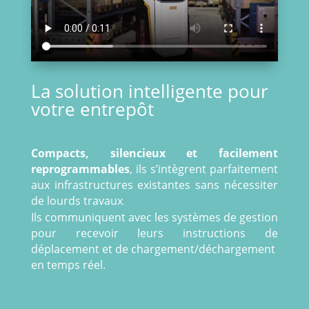
La solution intelligente pour
votre entrepôt
Compacts, silencieux et facilement
reprogrammables
, ils s’intègrent parfaitement
aux infrastructures existantes sans nécessiter
de lourds travaux
.
Ils communiquent avec les systèmes de gestion
pour recevoir leurs instructions de
déplacement et de chargement/déchargement
en temps réel.