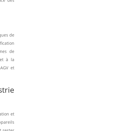
ace des
ques de
fication
èmes de
et à la
 AGV et
trie
ation et
ppareils
t rester