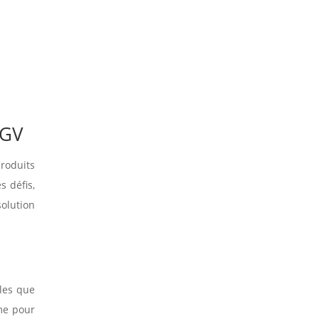
AGV
roduits
s défis,
olution
les que
me pour