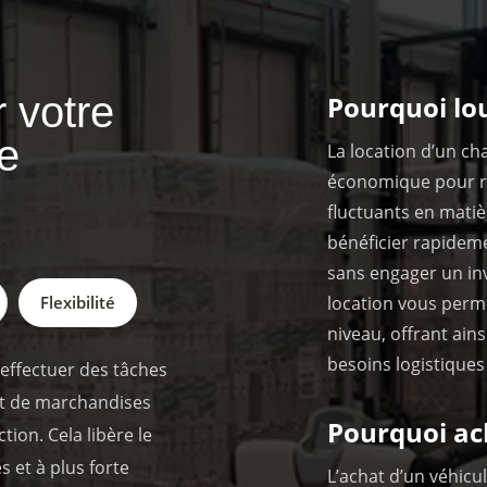
r votre
Pourquoi lo
e
La location d’un ch
économique pour r
fluctuants en matiè
bénéficier rapide
sans engager un inv
Flexibilité
location vous perme
niveau, offrant ain
besoins logistiques
effectuer des tâches
ent de marchandises
Pourquoi ac
tion. Cela libère le
 et à plus forte
L’achat d’un véhic